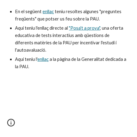
En el següent
enllaç
 teniu resoltes algunes "preguntes 
freqüents" que potser us feu sobre l
a
 PAU.
Aquí teniu l'enllaç directe al
"Posa't a prova"
, una oferta 
educativa de tests interactius amb qüestions de 
diferents matèries de l
a
 PAU per incentivar l'estudi i 
l'autoavaluació.
Aquí teniu l'
enllaç
 a la pàgina de la Generalitat dedicada a 
la PAU. 